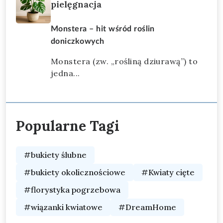
pielęgnacja
Monstera – hit wśród roślin
doniczkowych
Monstera (zw. „rośliną dziurawą”) to
jedna...
Popularne Tagi
#bukiety ślubne
#bukiety okolicznościowe
#Kwiaty cięte
#florystyka pogrzebowa
#wiązanki kwiatowe
#DreamHome