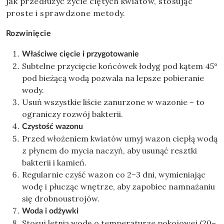
jak przedłużyć życie ciętych kwiatów, stosując
proste i sprawdzone metody.
Rozwinięcie
Właściwe cięcie i przygotowanie
Subtelne przycięcie końcówek łodyg pod kątem 45°
pod bieżącą wodą pozwala na lepsze pobieranie
wody.
Usuń wszystkie liście zanurzone w wazonie – to
ograniczy rozwój bakterii.
Czystość wazonu
Przed włożeniem kwiatów umyj wazon ciepłą wodą
z płynem do mycia naczyń, aby usunąć resztki
bakterii i kamień.
Regularnie czyść wazon co 2–3 dni, wymieniając
wodę i płucząc wnętrze, aby zapobiec namnażaniu
się drobnoustrojów.
Woda i odżywki
Stosuj letnią wodę o temperaturze pokojowej (20–