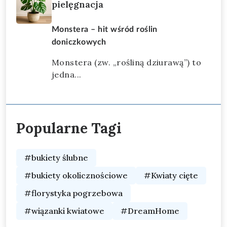
pielęgnacja
Monstera – hit wśród roślin
doniczkowych
Monstera (zw. „rośliną dziurawą”) to
jedna...
Popularne Tagi
#bukiety ślubne
#bukiety okolicznościowe
#Kwiaty cięte
#florystyka pogrzebowa
#wiązanki kwiatowe
#DreamHome