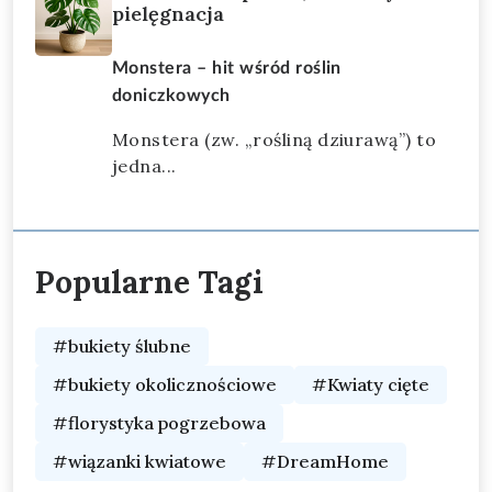
pielęgnacja
Monstera – hit wśród roślin
doniczkowych
Monstera (zw. „rośliną dziurawą”) to
jedna...
Popularne Tagi
#bukiety ślubne
#bukiety okolicznościowe
#Kwiaty cięte
#florystyka pogrzebowa
#wiązanki kwiatowe
#DreamHome